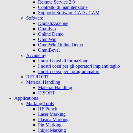
Remote Service 2.0
Contratto di manutenzione
Supporto Software CAD / CAM
Software
Digitalizzazione
OmniFab
Online Demo
OmniWin
OmniWin Online Demo
OmniBevel
Accademy
I nostri corsi di formazione
I nostri corsi per gli operatori impianti taglio
I nostri corsi per i programmatori
RETROFIT
Material Handling
Material Handling
ICSORT
Applications
Marking Tools
HF Punch
Laser Marking
Plasma Marking
Pin Marking
Inkjet Marking