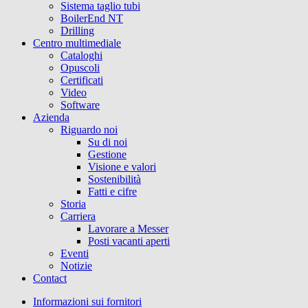
Sistema taglio tubi
BoilerEnd NT
Drilling
Centro multimediale
Cataloghi
Opuscoli
Certificati
Video
Software
Azienda
Riguardo noi
Su di noi
Gestione
Visione e valori
Sostenibilità
Fatti e cifre
Storia
Carriera
Lavorare a Messer
Posti vacanti aperti
Eventi
Notizie
Contact
Informazioni sui fornitori