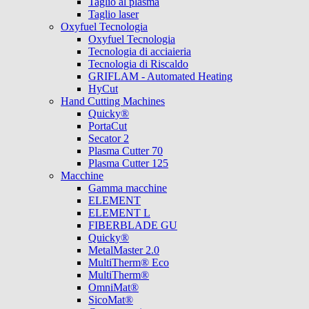
Taglio al plasma
Taglio laser
Oxyfuel Tecnologia
Oxyfuel Tecnologia
Tecnologia di acciaieria
Tecnologia di Riscaldo
GRIFLAM - Automated Heating
HyCut
Hand Cutting Machines
Quicky®
PortaCut
Secator 2
Plasma Cutter 70
Plasma Cutter 125
Macchine
Gamma macchine
ELEMENT
ELEMENT L
FIBERBLADE GU
Quicky®
MetalMaster 2.0
MultiTherm® Eco
MultiTherm®
OmniMat®
SicoMat®