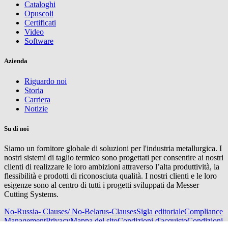
Cataloghi
Opuscoli
Certificati
Video
Software
Azienda
Riguardo noi
Storia
Carriera
Notizie
Su di noi
Siamo un fornitore globale di soluzioni per l'industria metallurgica. I
nostri sistemi di taglio termico sono progettati per consentire ai nostri
clienti di realizzare le loro ambizioni attraverso l’alta produttività, la
flessibilità e prodotti di riconosciuta qualità. I nostri clienti e le loro
esigenze sono al centro di tutti i progetti sviluppati da Messer
Cutting Systems.
No-Russia- Clauses/ No-Belarus-Clauses
Sigla editoriale
Compliance
Management
Privacy
Mappa del sito
Condizioni d'acquisto
Condizioni