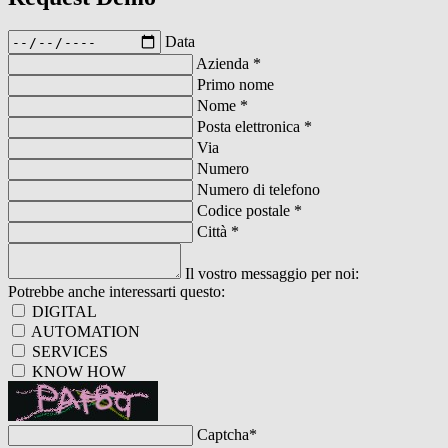
Data
Azienda
*
Primo nome
Nome
*
Posta elettronica
*
Via
Numero
Numero di telefono
Codice postale
*
Città
*
Il vostro messaggio per noi:
Potrebbe anche interessarti questo:
DIGITAL
AUTOMATION
SERVICES
KNOW HOW
Captcha
*