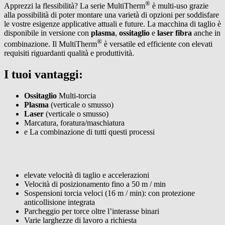
®
Apprezzi la flessibilità? La serie MultiTherm
è multi-uso grazie
alla possibilità di poter montare una varietà di opzioni per soddisfare
le vostre esigenze applicative attuali e future. La macchina di taglio è
disponibile in versione con
plasma
,
ossitaglio
e
laser fibra
anche in
®
combinazione. Il MultiTherm
è versatile ed efficiente con elevati
requisiti riguardanti qualità e produttività.
I tuoi vantaggi:
Ossitaglio
Multi-torcia
Plasma
(verticale o smusso)
Laser
(verticale o smusso)
Marcatura, foratura/maschiatura
e La combinazione di tutti questi processi
elevate velocità di taglio e accelerazioni
Velocità di posizionamento fino a 50 m / min
Sospensioni torcia veloci (16 m / min): con protezione
anticollisione integrata
Parcheggio per torce oltre l’interasse binari
Varie larghezze di lavoro a richiesta