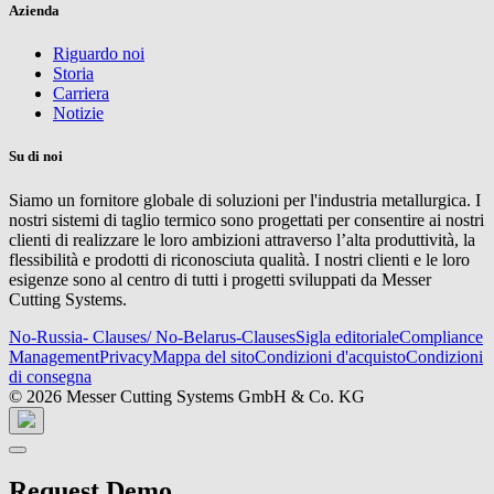
Azienda
Riguardo noi
Storia
Carriera
Notizie
Su di noi
Siamo un fornitore globale di soluzioni per l'industria metallurgica. I
nostri sistemi di taglio termico sono progettati per consentire ai nostri
clienti di realizzare le loro ambizioni attraverso l’alta produttività, la
flessibilità e prodotti di riconosciuta qualità. I nostri clienti e le loro
esigenze sono al centro di tutti i progetti sviluppati da Messer
Cutting Systems.
No-Russia- Clauses/ No-Belarus-Clauses
Sigla editoriale
Compliance
Management
Privacy
Mappa del sito
Condizioni d'acquisto
Condizioni
di consegna
© 2026 Messer Cutting Systems GmbH & Co. KG
Request Demo