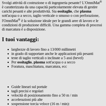
®
Svolgi attività di costruzione o di ingegneria pesante? L'OmniMat
è caratterizzata da una capacità particolarmente elevata di gestire
carichi pesanti e alte produttività. Sia
ossitaglio
, che
plasma
sott'acqua o a secco, taglio verticale o smusso o con perforazione,
®
l'OmniMat
è la soluzione ideale per le grandi aree di lavoro e le
condizioni di produzione difficili. Una gamma completa di processi
di marcatura è a disposizione.
I tuoi vantaggi:
larghezze di lavoro fino a 13/000 millimetri
in grado di supportare anche le applicazioni più pesanti
teste di taglio verticali o inclinate a 5 assi (bevel)
Per
ossitaglio
,
plasma
sott'acqua o a secco
Foratura, maschiatura, marcatura, ecc
Guide lineari sul portale
tagli precisi e regolari
velocità di posizionamento fino a 50 m / min
accelerazioni più alte
sospensione torcia veloce (16 m / min):