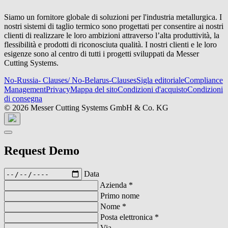
Siamo un fornitore globale di soluzioni per l'industria metallurgica. I
nostri sistemi di taglio termico sono progettati per consentire ai nostri
clienti di realizzare le loro ambizioni attraverso l’alta produttività, la
flessibilità e prodotti di riconosciuta qualità. I nostri clienti e le loro
esigenze sono al centro di tutti i progetti sviluppati da Messer
Cutting Systems.
No-Russia- Clauses/ No-Belarus-Clauses
Sigla editoriale
Compliance
Management
Privacy
Mappa del sito
Condizioni d'acquisto
Condizioni
di consegna
© 2026 Messer Cutting Systems GmbH & Co. KG
Request Demo
Data
Azienda
*
Primo nome
Nome
*
Posta elettronica
*
Via