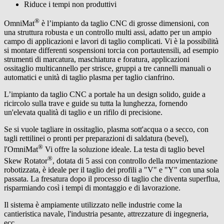
Riduce i tempi non produttivi
®
OmniMat
è l’impianto da taglio CNC di grosse dimensioni, con
una struttura robusta e un controllo multi assi, adatto per un ampio
campo di applicazioni e lavori di taglio complicati. Vi è la possibilità
si montare differenti sospensioni torcia con portautensili, ad esempio
strumenti di marcatura, maschiatura e foratura, applicazioni
ossitaglio multicannello per strisce, gruppi a tre cannelli manuali o
automatici e unità di taglio plasma per taglio cianfrino.
L’impianto da taglio CNC a portale ha un design solido, guide a
ricircolo sulla trave e guide su tutta la lunghezza, fornendo
un'elevata qualità di taglio e un rifilo di precisione.
Se si vuole tagliare in ossitaglio, plasma sott'acqua o a secco, con
tagli rettilinei o pronti per preparazioni di saldatura (bevel),
®
l'OmniMat
Vi offre la soluzione ideale. La testa di taglio bevel
®
Skew Rotator
, dotata di 5 assi con controllo della movimentazione
robotizzata, è ideale per il taglio dei profili a "V" e "Y" con una sola
passata. La fresatura dopo il processo di taglio che diventa superflua,
risparmiando così i tempi di montaggio e di lavorazione.
Il sistema è ampiamente utilizzato nelle industrie come la
cantieristica navale, l'industria pesante, attrezzature di ingegneria,
ecc