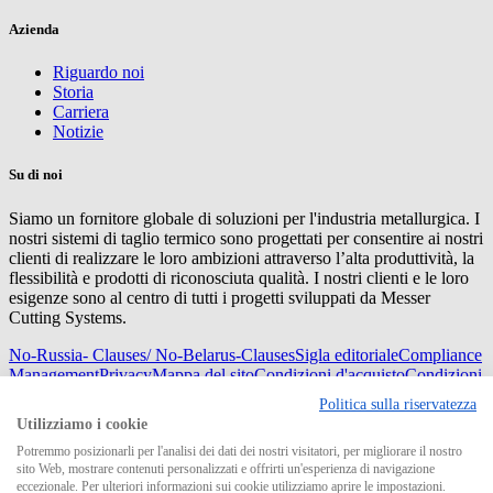
Azienda
Riguardo noi
Storia
Carriera
Notizie
Su di noi
Siamo un fornitore globale di soluzioni per l'industria metallurgica. I
nostri sistemi di taglio termico sono progettati per consentire ai nostri
clienti di realizzare le loro ambizioni attraverso l’alta produttività, la
flessibilità e prodotti di riconosciuta qualità. I nostri clienti e le loro
esigenze sono al centro di tutti i progetti sviluppati da Messer
Cutting Systems.
No-Russia- Clauses/ No-Belarus-Clauses
Sigla editoriale
Compliance
Management
Privacy
Mappa del sito
Condizioni d'acquisto
Condizioni
di consegna
Politica sulla riservatezza
© 2026 Messer Cutting Systems GmbH & Co. KG
Utilizziamo i cookie
Potremmo posizionarli per l'analisi dei dati dei nostri visitatori, per migliorare il nostro
sito Web, mostrare contenuti personalizzati e offrirti un'esperienza di navigazione
eccezionale. Per ulteriori informazioni sui cookie utilizziamo aprire le impostazioni.