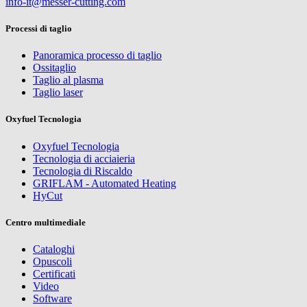
info-it@messer-cutting.com
Processi di taglio
Panoramica processo di taglio
Ossitaglio
Taglio al plasma
Taglio laser
Oxyfuel Tecnologia
Oxyfuel Tecnologia
Tecnologia di acciaieria
Tecnologia di Riscaldo
GRIFLAM - Automated Heating
HyCut
Centro multimediale
Cataloghi
Opuscoli
Certificati
Video
Software