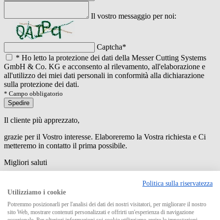
Il vostro messaggio per noi:
Captcha
*
*
Ho letto la protezione dei dati della Messer Cutting Systems
GmbH & Co. KG e acconsento al rilevamento, all'elaborazione e
all'utilizzo dei miei dati personali in conformità alla dichiarazione
sulla protezione dei dati.
* Campo obbligatorio
Spedire
Il cliente più apprezzato,
grazie per il Vostro interesse. Elaboreremo la Vostra richiesta e Ci
metteremo in contatto il prima possibile.
Migliori saluti
An error has occured while submitting the form. Please try again
Politica sulla riservatezza
later.
Utilizziamo i cookie
Potremmo posizionarli per l'analisi dei dati dei nostri visitatori, per migliorare il nostro
sito Web, mostrare contenuti personalizzati e offrirti un'esperienza di navigazione