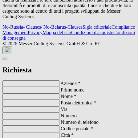
flessibilità e prodotti di riconosciuta qualità. I nostri clienti e le loro
esigenze sono al centro di tutti i progetti sviluppati da Messer
Cutting Systems.
No-Russia- Clauses/ No-Belarus-Clauses
Sigla editoriale
Compliance
Management
Privacy
Mappa del sito
Condizioni d'acquisto
Condizioni
di consegna
© 2026 Messer Cutting Systems GmbH & Co. KG
Richiesta
Azienda
*
Primo nome
Nome
*
Posta elettronica
*
Via
Numero
Numero di telefono
Codice postale
*
Città
*