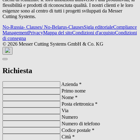
flessibilità e prodotti di riconosciuta qualità. I nostri clienti e le loro
esigenze sono al centro di tutti i progetti sviluppati da Messer
Cutting Systems.
No-Russia- Clauses/ No-Belarus-Clauses
Sigla editoriale
Compliance
Management
Privacy
Mappa del sito
Condizioni d'acquisto
Condizioni
di consegna
© 2026 Messer Cutting Systems GmbH & Co. KG
Richiesta
Azienda
*
Primo nome
Nome
*
Posta elettronica
*
Via
Numero
Numero di telefono
Codice postale
*
Città
*