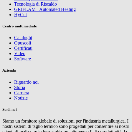
Tecnologia di Riscaldo
GRIFLAM - Automated Heating
HyCut
Centro multimediale
Cataloghi
Opuscoli
Certificati
Video
Software
Azienda
Riguardo noi
Storia
Carriera
Notizie
Su di noi
Siamo un fornitore globale di soluzioni per l'industria metallurgica. I
nostri sistemi di taglio termico sono progettati per consentire ai nostri
clienti di realizzare le loro ambizioni attraverso l’alta produttività, la