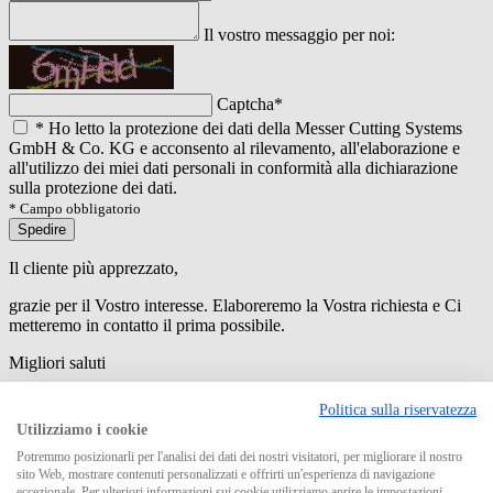
Il vostro messaggio per noi:
Captcha
*
*
Ho letto la protezione dei dati della Messer Cutting Systems
GmbH & Co. KG e acconsento al rilevamento, all'elaborazione e
all'utilizzo dei miei dati personali in conformità alla dichiarazione
sulla protezione dei dati.
* Campo obbligatorio
Spedire
Il cliente più apprezzato,
grazie per il Vostro interesse. Elaboreremo la Vostra richiesta e Ci
metteremo in contatto il prima possibile.
Migliori saluti
An error has occured while submitting the form. Please try again
Politica sulla riservatezza
later.
Utilizziamo i cookie
Potremmo posizionarli per l'analisi dei dati dei nostri visitatori, per migliorare il nostro
sito Web, mostrare contenuti personalizzati e offrirti un'esperienza di navigazione
eccezionale. Per ulteriori informazioni sui cookie utilizziamo aprire le impostazioni.