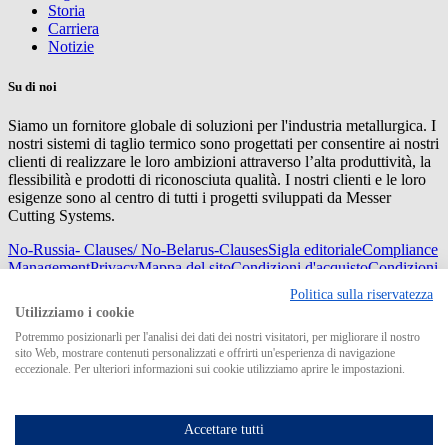
Storia
Carriera
Notizie
Su di noi
Siamo un fornitore globale di soluzioni per l'industria metallurgica. I
nostri sistemi di taglio termico sono progettati per consentire ai nostri
clienti di realizzare le loro ambizioni attraverso l’alta produttività, la
flessibilità e prodotti di riconosciuta qualità. I nostri clienti e le loro
esigenze sono al centro di tutti i progetti sviluppati da Messer
Cutting Systems.
No-Russia- Clauses/ No-Belarus-Clauses
Sigla editoriale
Compliance
Management
Privacy
Mappa del sito
Condizioni d'acquisto
Condizioni
di consegna
Politica sulla riservatezza
© 2026 Messer Cutting Systems GmbH & Co. KG
Utilizziamo i cookie
Potremmo posizionarli per l'analisi dei dati dei nostri visitatori, per migliorare il nostro
sito Web, mostrare contenuti personalizzati e offrirti un'esperienza di navigazione
eccezionale. Per ulteriori informazioni sui cookie utilizziamo aprire le impostazioni.
Search for
Accettare tutti