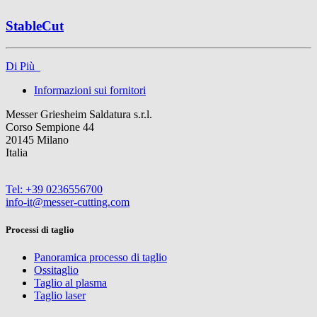
StableCut
Di Più
Informazioni sui fornitori
Messer Griesheim Saldatura s.r.l.
Corso Sempione 44
20145 Milano
Italia
Tel: +39 0236556700
info-it@messer-cutting.com
Processi di taglio
Panoramica processo di taglio
Ossitaglio
Taglio al plasma
Taglio laser